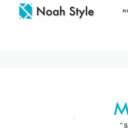
H
M
”