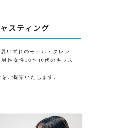
キ
ャ
ス
テ
ィ
ン
グ
いずれのモデル・タレン
男性女性10〜40代のキャス
者をご提案いたします。