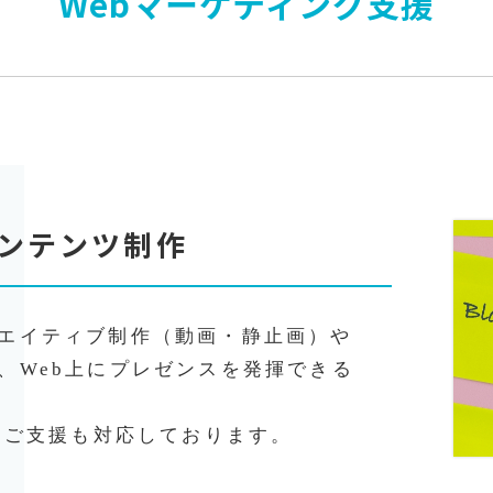
Webマーケティング支援
ン
テ
ン
ツ
制
作
エイティブ制作（動画・静止画）や
、Web上にプレゼンスを発揮できる
運用ご支援も対応しております。