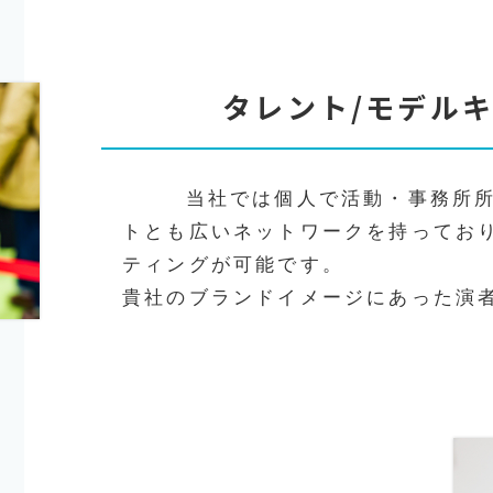
タ
レ
ン
ト
/
モ
デ
ル
当社では個人で活動・事務所所属
トとも広いネットワークを持っており
ティングが可能です。
貴社のブランドイメージにあった演